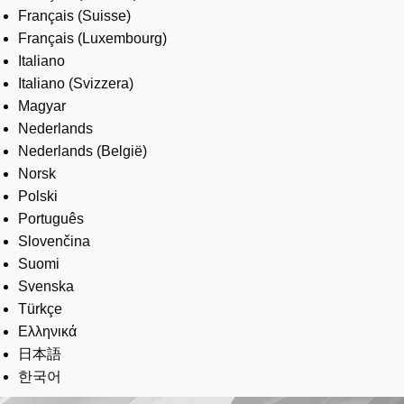
Français (Suisse)
Français (Luxembourg)
Italiano
Italiano (Svizzera)
Magyar
Nederlands
Nederlands (België)
Norsk
Polski
Português
Slovenčina
Suomi
Svenska
Türkçe
Ελληνικά
日本語
한국어