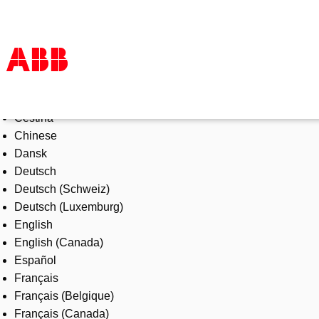
Select Language
Products & Solutions
Čeština
Industries
Chinese
Services
Dansk
About us
Deutsch
Where to buy
Deutsch (Schweiz)
Contact us
Deutsch (Luxemburg)
Careers
English
English (Canada)
Español
Français
Français (Belgique)
Français (Canada)