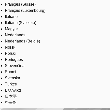
Français (Suisse)
Français (Luxembourg)
Italiano
Italiano (Svizzera)
Magyar
Nederlands
Nederlands (België)
Norsk
Polski
Português
Slovenčina
Suomi
Svenska
Türkçe
Ελληνικά
日本語
한국어