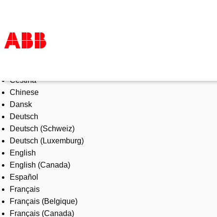
Select Language
Products & Solutions
Čeština
Industries
Chinese
Services
Dansk
About us
Deutsch
Where to buy
Deutsch (Schweiz)
Contact us
Deutsch (Luxemburg)
Careers
English
English (Canada)
Español
Français
Français (Belgique)
Français (Canada)