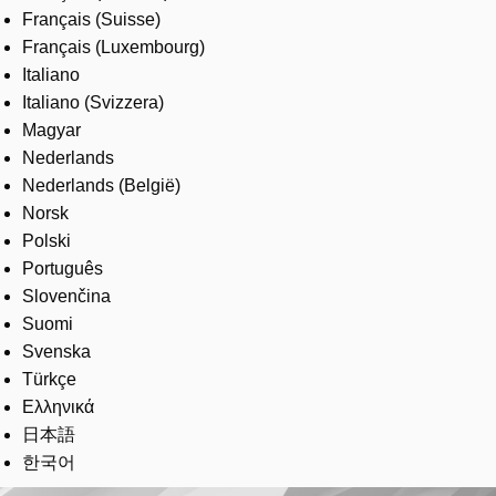
Français (Suisse)
Français (Luxembourg)
Italiano
Italiano (Svizzera)
Magyar
Nederlands
Nederlands (België)
Norsk
Polski
Português
Slovenčina
Suomi
Svenska
Türkçe
Ελληνικά
日本語
한국어