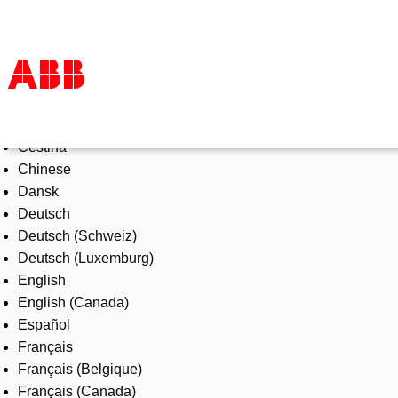
Select Language
Products & Solutions
Čeština
Industries
Chinese
Services
Dansk
About us
Deutsch
Where to buy
Deutsch (Schweiz)
Contact us
Deutsch (Luxemburg)
Careers
English
English (Canada)
Español
Français
Français (Belgique)
Français (Canada)