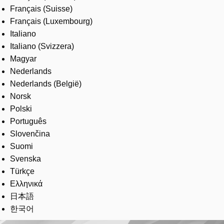
Français (Suisse)
Français (Luxembourg)
Italiano
Italiano (Svizzera)
Magyar
Nederlands
Nederlands (België)
Norsk
Polski
Português
Slovenčina
Suomi
Svenska
Türkçe
Ελληνικά
日本語
한국어