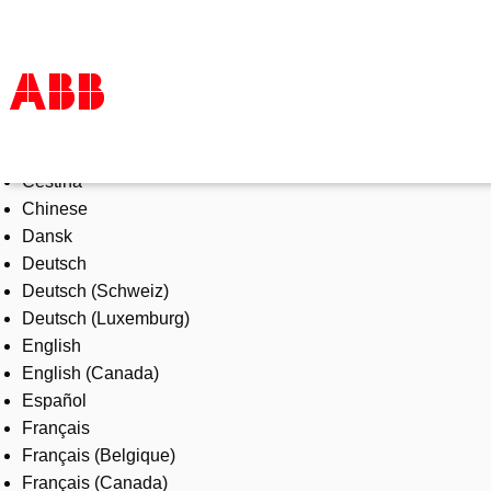
Select Language
Products & Solutions
Čeština
Industries
Chinese
Services
Dansk
About us
Deutsch
Where to buy
Deutsch (Schweiz)
Contact us
Deutsch (Luxemburg)
Careers
English
English (Canada)
Español
Français
Français (Belgique)
Français (Canada)