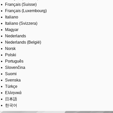
Français (Suisse)
Français (Luxembourg)
Italiano
Italiano (Svizzera)
Magyar
Nederlands
Nederlands (België)
Norsk
Polski
Português
Slovenčina
Suomi
Svenska
Türkçe
Ελληνικά
日本語
한국어