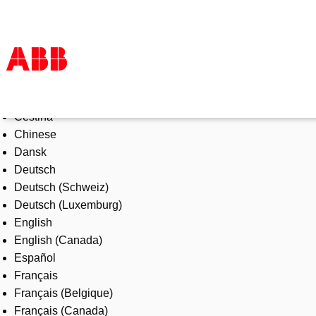
Select Language
Products & Solutions
Čeština
Industries
Chinese
Services
Dansk
About us
Deutsch
Where to buy
Deutsch (Schweiz)
Contact us
Deutsch (Luxemburg)
Careers
English
English (Canada)
Español
Français
Français (Belgique)
Français (Canada)