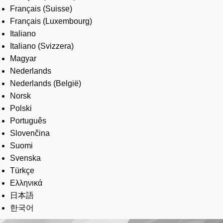
Français (Suisse)
Français (Luxembourg)
Italiano
Italiano (Svizzera)
Magyar
Nederlands
Nederlands (België)
Norsk
Polski
Português
Slovenčina
Suomi
Svenska
Türkçe
Ελληνικά
日本語
한국어