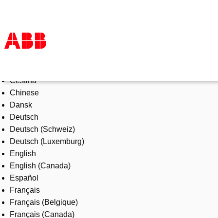
Select Language
Products & Solutions
Čeština
Industries
Chinese
Services
Dansk
About us
Deutsch
Where to buy
Deutsch (Schweiz)
Contact us
Deutsch (Luxemburg)
Careers
English
English (Canada)
Español
Français
Français (Belgique)
Français (Canada)