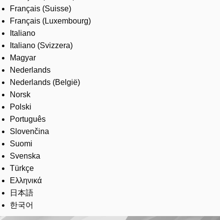
Français (Suisse)
Français (Luxembourg)
Italiano
Italiano (Svizzera)
Magyar
Nederlands
Nederlands (België)
Norsk
Polski
Português
Slovenčina
Suomi
Svenska
Türkçe
Ελληνικά
日本語
한국어