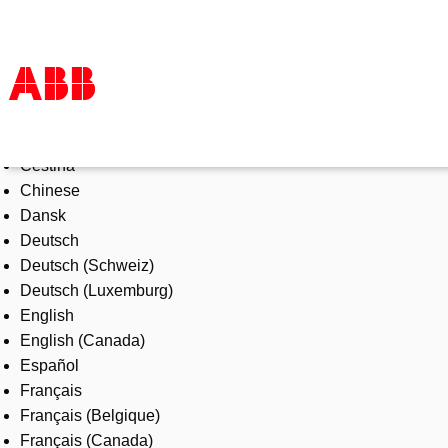
Select Language
Products & Solutions
Čeština
Industries
Chinese
Services
Dansk
About us
Deutsch
Where to buy
Deutsch (Schweiz)
Contact us
Deutsch (Luxemburg)
Careers
English
English (Canada)
Español
Français
Français (Belgique)
Français (Canada)