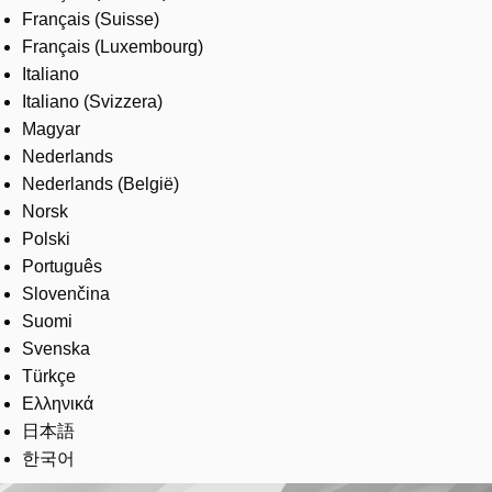
Français (Suisse)
Français (Luxembourg)
Italiano
Italiano (Svizzera)
Magyar
Nederlands
Nederlands (België)
Norsk
Polski
Português
Slovenčina
Suomi
Svenska
Türkçe
Ελληνικά
日本語
한국어