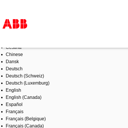
Select Language
Products & Solutions
Čeština
Industries
Chinese
Services
Dansk
About us
Deutsch
Where to buy
Deutsch (Schweiz)
Contact us
Deutsch (Luxemburg)
Careers
English
English (Canada)
Español
Français
Français (Belgique)
Français (Canada)