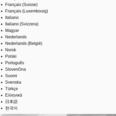
Français (Suisse)
Français (Luxembourg)
Italiano
Italiano (Svizzera)
Magyar
Nederlands
Nederlands (België)
Norsk
Polski
Português
Slovenčina
Suomi
Svenska
Türkçe
Ελληνικά
日本語
한국어