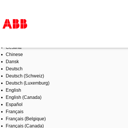
Select Language
Products & Solutions
Čeština
Industries
Chinese
Services
Dansk
About us
Deutsch
Where to buy
Deutsch (Schweiz)
Contact us
Deutsch (Luxemburg)
Careers
English
English (Canada)
Español
Français
Français (Belgique)
Français (Canada)