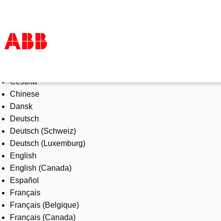
Select Language
Products & Solutions
Čeština
Industries
Chinese
Services
Dansk
About us
Deutsch
Where to buy
Deutsch (Schweiz)
Contact us
Deutsch (Luxemburg)
Careers
English
English (Canada)
Español
Français
Français (Belgique)
Français (Canada)