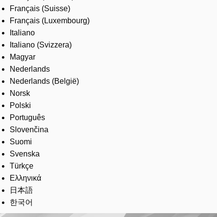
Français (Suisse)
Français (Luxembourg)
Italiano
Italiano (Svizzera)
Magyar
Nederlands
Nederlands (België)
Norsk
Polski
Português
Slovenčina
Suomi
Svenska
Türkçe
Ελληνικά
日本語
한국어