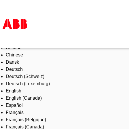
Select Language
Products & Solutions
Čeština
Industries
Chinese
Services
Dansk
About us
Deutsch
Where to buy
Deutsch (Schweiz)
Contact us
Deutsch (Luxemburg)
Careers
English
English (Canada)
Español
Français
Français (Belgique)
Français (Canada)