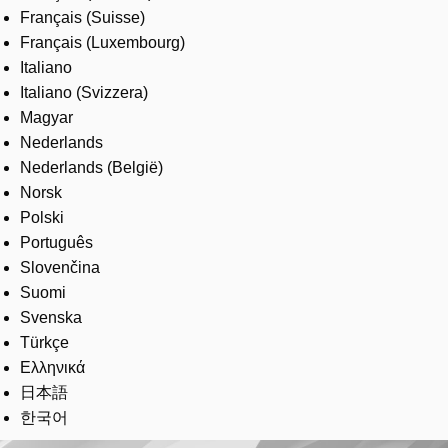
Français (Suisse)
Français (Luxembourg)
Italiano
Italiano (Svizzera)
Magyar
Nederlands
Nederlands (België)
Norsk
Polski
Português
Slovenčina
Suomi
Svenska
Türkçe
Ελληνικά
日本語
한국어