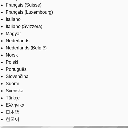
Français (Suisse)
Français (Luxembourg)
Italiano
Italiano (Svizzera)
Magyar
Nederlands
Nederlands (België)
Norsk
Polski
Português
Slovenčina
Suomi
Svenska
Türkçe
Ελληνικά
日本語
한국어