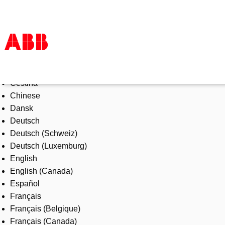
Select Language
Products & Solutions
Čeština
Industries
Chinese
Services
Dansk
About us
Deutsch
Where to buy
Deutsch (Schweiz)
Contact us
Deutsch (Luxemburg)
Careers
English
English (Canada)
Español
Français
Français (Belgique)
Français (Canada)