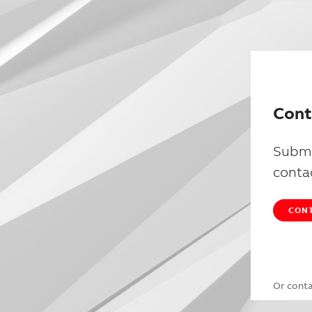
Cont
Submi
conta
CONT
Or cont