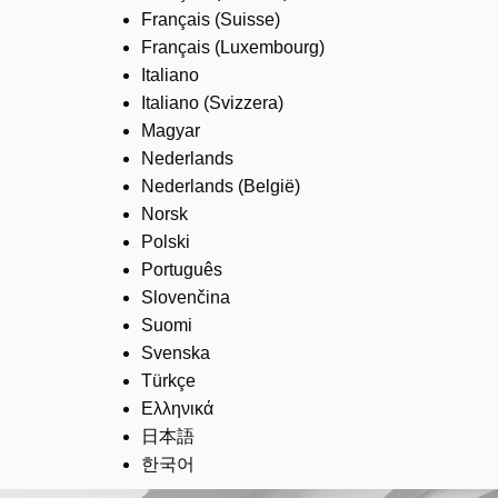
Français (Suisse)
Français (Luxembourg)
Italiano
Italiano (Svizzera)
Magyar
Nederlands
Nederlands (België)
Norsk
Polski
Português
Slovenčina
Suomi
Svenska
Türkçe
Ελληνικά
日本語
한국어