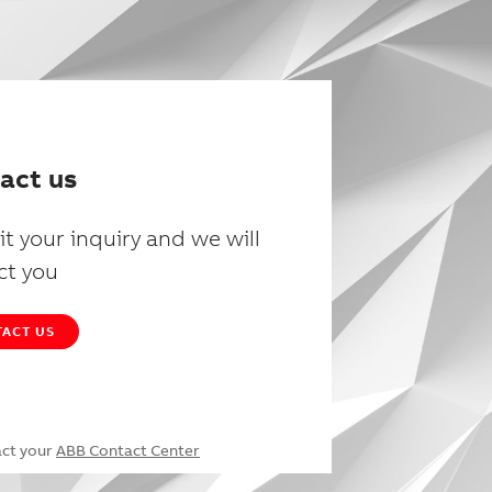
act us
t your inquiry and we will
ct you
ACT US
act your
ABB Contact Center