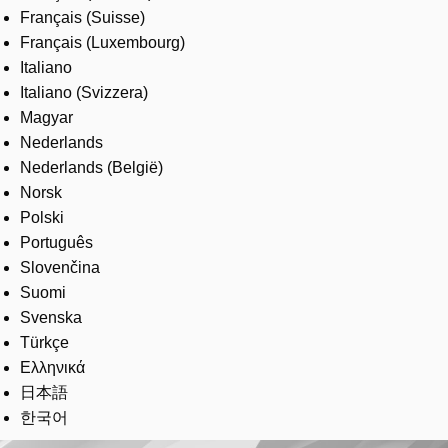
Français (Suisse)
Français (Luxembourg)
Italiano
Italiano (Svizzera)
Magyar
Nederlands
Nederlands (België)
Norsk
Polski
Português
Slovenčina
Suomi
Svenska
Türkçe
Ελληνικά
日本語
한국어