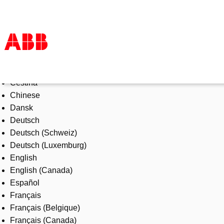
Select Language
Products & Solutions
Čeština
Industries
Chinese
Services
Dansk
About us
Deutsch
Where to buy
Deutsch (Schweiz)
Contact us
Deutsch (Luxemburg)
Careers
English
English (Canada)
Español
Français
Français (Belgique)
Français (Canada)