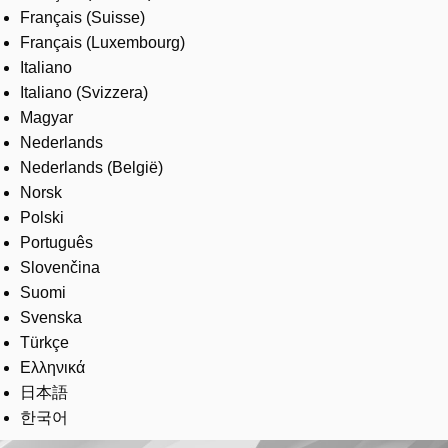
Français (Suisse)
Français (Luxembourg)
Italiano
Italiano (Svizzera)
Magyar
Nederlands
Nederlands (België)
Norsk
Polski
Português
Slovenčina
Suomi
Svenska
Türkçe
Ελληνικά
日本語
한국어