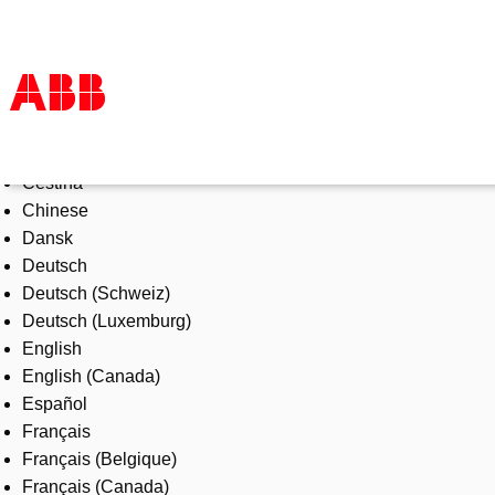
Select Language
Products & Solutions
Čeština
Industries
Chinese
Services
Dansk
About us
Deutsch
Where to buy
Deutsch (Schweiz)
Contact us
Deutsch (Luxemburg)
Careers
English
English (Canada)
Español
Français
Français (Belgique)
Français (Canada)