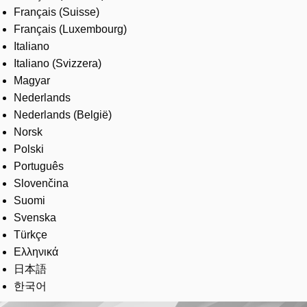
Français (Suisse)
Français (Luxembourg)
Italiano
Italiano (Svizzera)
Magyar
Nederlands
Nederlands (België)
Norsk
Polski
Português
Slovenčina
Suomi
Svenska
Türkçe
Ελληνικά
日本語
한국어