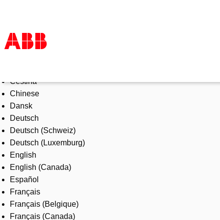
Select Language
Products & Solutions
Čeština
Industries
Chinese
Services
Dansk
About us
Deutsch
Where to buy
Deutsch (Schweiz)
Contact us
Deutsch (Luxemburg)
Careers
English
English (Canada)
Español
Français
Français (Belgique)
Français (Canada)