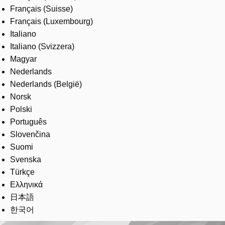
Français (Suisse)
Français (Luxembourg)
Italiano
Italiano (Svizzera)
Magyar
Nederlands
Nederlands (België)
Norsk
Polski
Português
Slovenčina
Suomi
Svenska
Türkçe
Ελληνικά
日本語
한국어