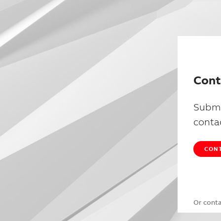
Cont
Submi
conta
CONT
Or cont