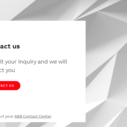
act us
t your inquiry and we will
ct you
ACT US
act your
ABB Contact Center