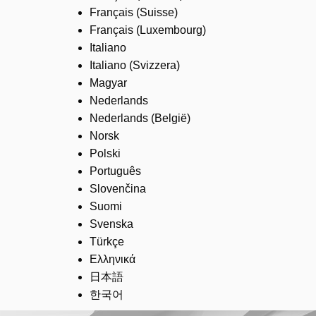
Français (Suisse)
Français (Luxembourg)
Italiano
Italiano (Svizzera)
Magyar
Nederlands
Nederlands (België)
Norsk
Polski
Português
Slovenčina
Suomi
Svenska
Türkçe
Ελληνικά
日本語
한국어