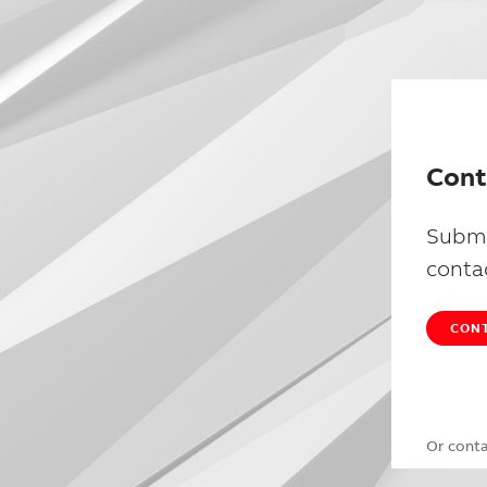
Cont
Submi
conta
CONT
Or cont