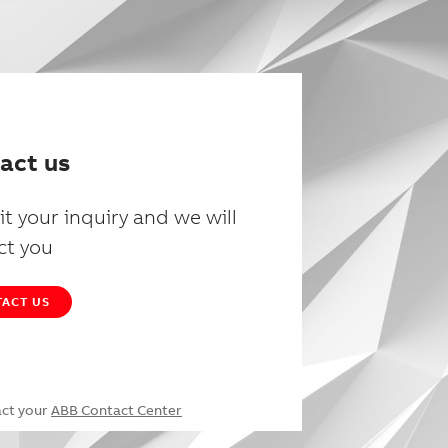
act us
t your inquiry and we will
ct you
ACT US
act your
ABB Contact Center