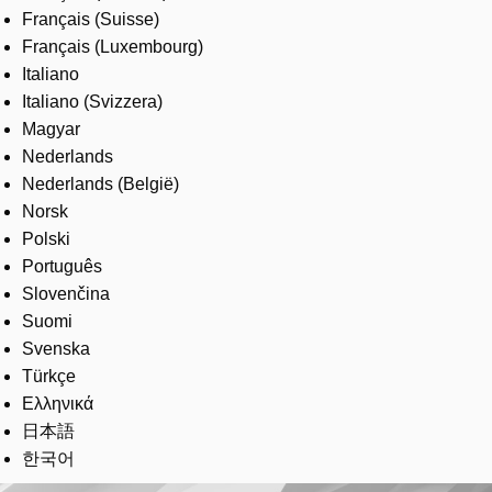
Français (Suisse)
Français (Luxembourg)
Italiano
Italiano (Svizzera)
Magyar
Nederlands
Nederlands (België)
Norsk
Polski
Português
Slovenčina
Suomi
Svenska
Türkçe
Ελληνικά
日本語
한국어