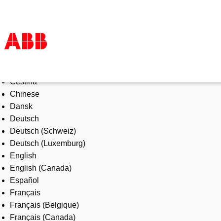
Select Language
Products & Solutions
Čeština
Industries
Chinese
Services
Dansk
About us
Deutsch
Where to buy
Deutsch (Schweiz)
Contact us
Deutsch (Luxemburg)
Careers
English
English (Canada)
Español
Français
Français (Belgique)
Français (Canada)