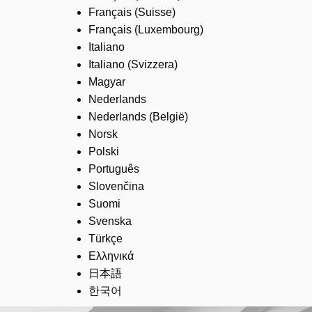
Français (Suisse)
Français (Luxembourg)
Italiano
Italiano (Svizzera)
Magyar
Nederlands
Nederlands (België)
Norsk
Polski
Português
Slovenčina
Suomi
Svenska
Türkçe
Ελληνικά
日本語
한국어