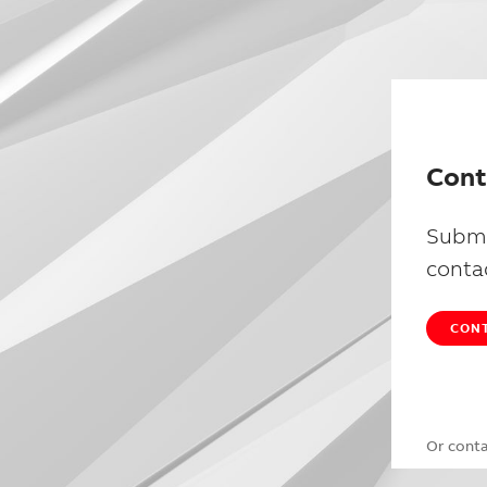
Cont
Submi
conta
CONT
Or cont