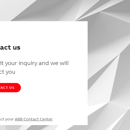
act us
t your inquiry and we will
ct you
ACT US
act your
ABB Contact Center