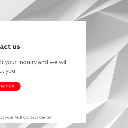
act us
t your inquiry and we will
ct you
ACT US
act your
ABB Contact Center