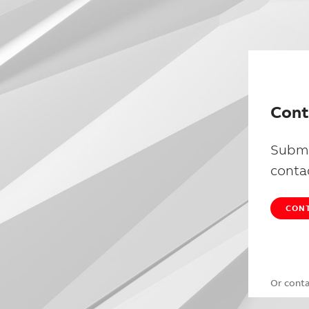
Cont
Submi
conta
CONT
Or cont