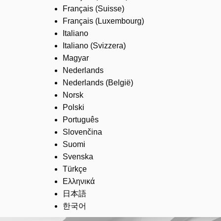
Français (Suisse)
Français (Luxembourg)
Italiano
Italiano (Svizzera)
Magyar
Nederlands
Nederlands (België)
Norsk
Polski
Português
Slovenčina
Suomi
Svenska
Türkçe
Ελληνικά
日本語
한국어