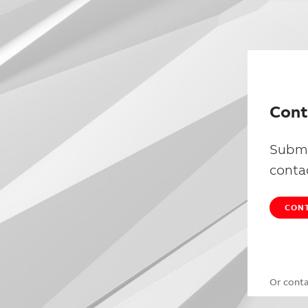
Cont
Submi
conta
CONT
Or cont