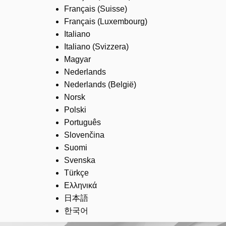
Français (Suisse)
Français (Luxembourg)
Italiano
Italiano (Svizzera)
Magyar
Nederlands
Nederlands (België)
Norsk
Polski
Português
Slovenčina
Suomi
Svenska
Türkçe
Ελληνικά
日本語
한국어