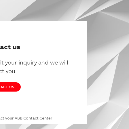
act us
t your inquiry and we will
ct you
ACT US
act your
ABB Contact Center