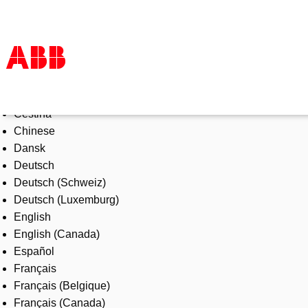
Select Language
Products & Solutions
Čeština
Industries
Chinese
Services
Dansk
About us
Deutsch
Where to buy
Deutsch (Schweiz)
Contact us
Deutsch (Luxemburg)
Careers
English
English (Canada)
Español
Français
Français (Belgique)
Français (Canada)