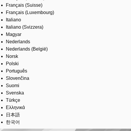
Français (Suisse)
Français (Luxembourg)
Italiano
Italiano (Svizzera)
Magyar
Nederlands
Nederlands (België)
Norsk
Polski
Português
Slovenčina
Suomi
Svenska
Türkçe
Ελληνικά
日本語
한국어