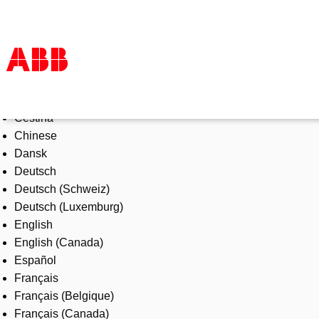
Select Language
Products & Solutions
Čeština
Industries
Chinese
Services
Dansk
About us
Deutsch
Where to buy
Deutsch (Schweiz)
Contact us
Deutsch (Luxemburg)
Careers
English
English (Canada)
Español
Français
Français (Belgique)
Français (Canada)