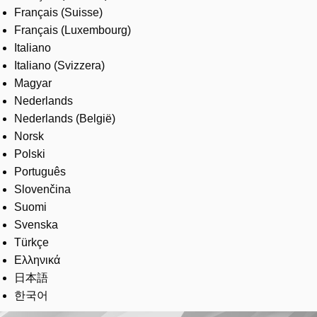
Français (Suisse)
Français (Luxembourg)
Italiano
Italiano (Svizzera)
Magyar
Nederlands
Nederlands (België)
Norsk
Polski
Português
Slovenčina
Suomi
Svenska
Türkçe
Ελληνικά
日本語
한국어