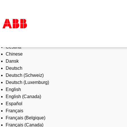
Select Language
Products & Solutions
Čeština
Industries
Chinese
Services
Dansk
About us
Deutsch
Where to buy
Deutsch (Schweiz)
Contact us
Deutsch (Luxemburg)
Careers
English
English (Canada)
Español
Français
Français (Belgique)
Français (Canada)