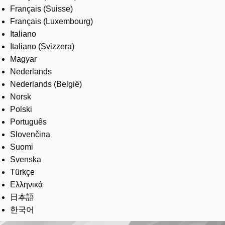
Français (Suisse)
Français (Luxembourg)
Italiano
Italiano (Svizzera)
Magyar
Nederlands
Nederlands (België)
Norsk
Polski
Português
Slovenčina
Suomi
Svenska
Türkçe
Ελληνικά
日本語
한국어