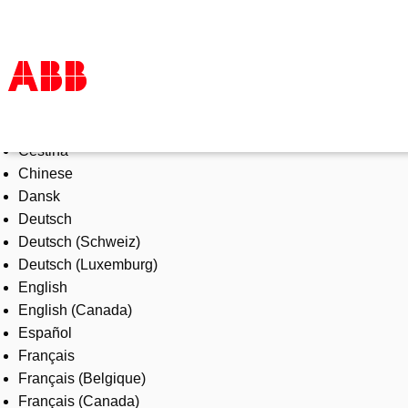
Select Language
Products & Solutions
Čeština
Industries
Chinese
Services
Dansk
About us
Deutsch
Where to buy
Deutsch (Schweiz)
Contact us
Deutsch (Luxemburg)
Careers
English
English (Canada)
Español
Français
Français (Belgique)
Français (Canada)