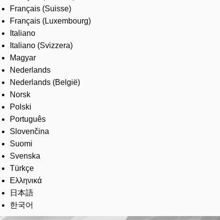
Français (Suisse)
Français (Luxembourg)
Italiano
Italiano (Svizzera)
Magyar
Nederlands
Nederlands (België)
Norsk
Polski
Português
Slovenčina
Suomi
Svenska
Türkçe
Ελληνικά
日本語
한국어