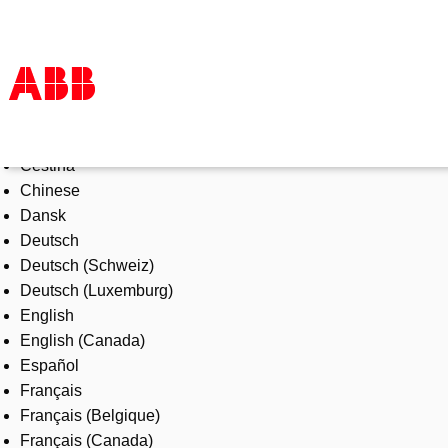
Select Language
Products & Solutions
Čeština
Industries
Chinese
Services
Dansk
About us
Deutsch
Where to buy
Deutsch (Schweiz)
Contact us
Deutsch (Luxemburg)
Careers
English
English (Canada)
Español
Français
Français (Belgique)
Français (Canada)