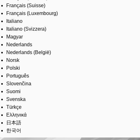
Français (Suisse)
Français (Luxembourg)
Italiano
Italiano (Svizzera)
Magyar
Nederlands
Nederlands (België)
Norsk
Polski
Português
Slovenčina
Suomi
Svenska
Türkçe
Ελληνικά
日本語
한국어