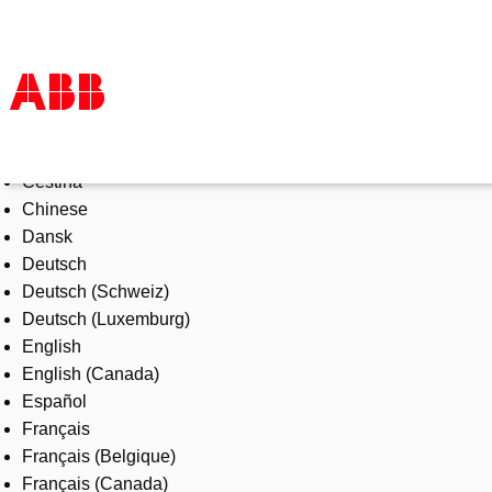
Select Language
Products & Solutions
Čeština
Industries
Chinese
Services
Dansk
About us
Deutsch
Where to buy
Deutsch (Schweiz)
Contact us
Deutsch (Luxemburg)
Careers
English
English (Canada)
Español
Français
Français (Belgique)
Français (Canada)