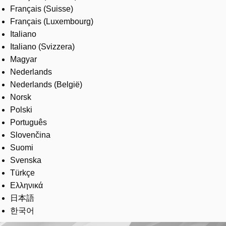
Français (Suisse)
Français (Luxembourg)
Italiano
Italiano (Svizzera)
Magyar
Nederlands
Nederlands (België)
Norsk
Polski
Português
Slovenčina
Suomi
Svenska
Türkçe
Ελληνικά
日本語
한국어