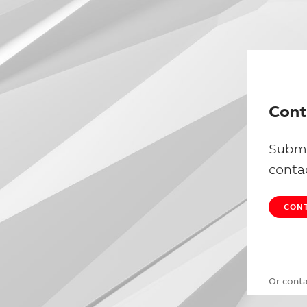
Cont
Submi
conta
CONT
Or cont