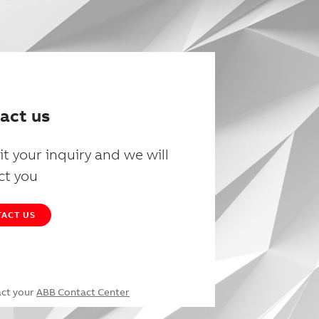
act us
t your inquiry and we will
ct you
ACT US
act your
ABB Contact Center