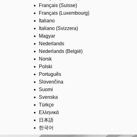
Français (Suisse)
Français (Luxembourg)
Italiano
Italiano (Svizzera)
Magyar
Nederlands
Nederlands (België)
Norsk
Polski
Português
Slovenčina
Suomi
Svenska
Türkçe
Ελληνικά
日本語
한국어