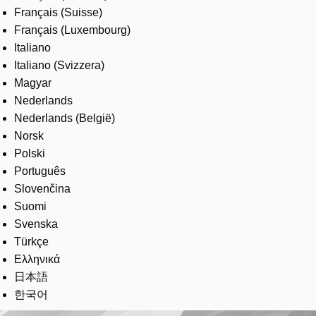
Français (Suisse)
Français (Luxembourg)
Italiano
Italiano (Svizzera)
Magyar
Nederlands
Nederlands (België)
Norsk
Polski
Português
Slovenčina
Suomi
Svenska
Türkçe
Ελληνικά
日本語
한국어