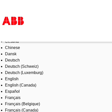
Select Language
Products & Solutions
Čeština
Industries
Chinese
Services
Dansk
About us
Deutsch
Where to buy
Deutsch (Schweiz)
Contact us
Deutsch (Luxemburg)
Careers
English
English (Canada)
Español
Français
Français (Belgique)
Français (Canada)