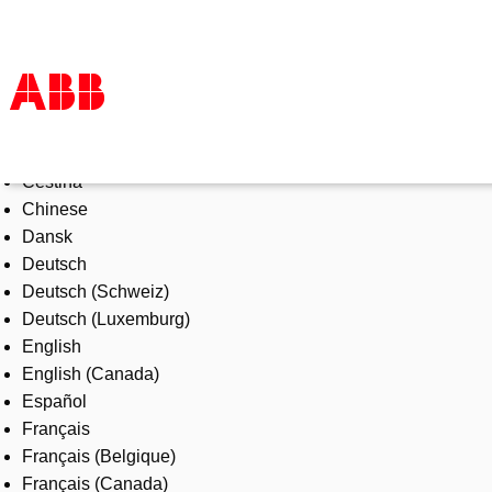
Select Language
Products & Solutions
Čeština
Industries
Chinese
Services
Dansk
About us
Deutsch
Where to buy
Deutsch (Schweiz)
Contact us
Deutsch (Luxemburg)
Careers
English
English (Canada)
Español
Français
Français (Belgique)
Français (Canada)