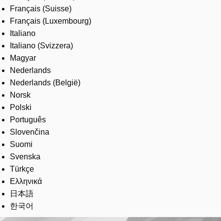
Français (Suisse)
Français (Luxembourg)
Italiano
Italiano (Svizzera)
Magyar
Nederlands
Nederlands (België)
Norsk
Polski
Português
Slovenčina
Suomi
Svenska
Türkçe
Ελληνικά
日本語
한국어