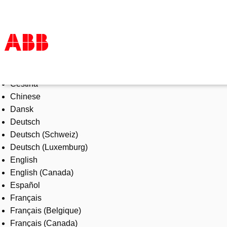
Select Language
Products & Solutions
Čeština
Industries
Chinese
Services
Dansk
About us
Deutsch
Where to buy
Deutsch (Schweiz)
Contact us
Deutsch (Luxemburg)
Careers
English
English (Canada)
Español
Français
Français (Belgique)
Français (Canada)