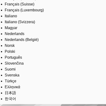
Français (Suisse)
Français (Luxembourg)
Italiano
Italiano (Svizzera)
Magyar
Nederlands
Nederlands (België)
Norsk
Polski
Português
Slovenčina
Suomi
Svenska
Türkçe
Ελληνικά
日本語
한국어