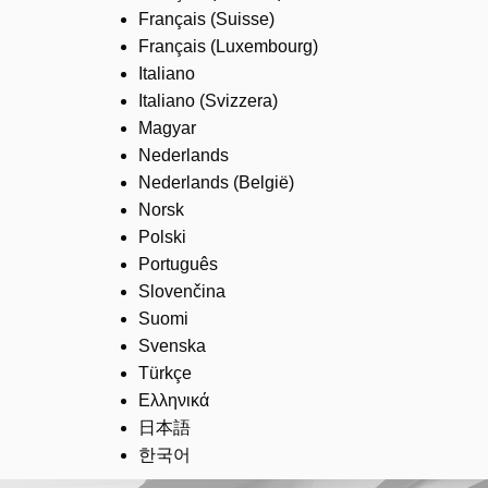
Français (Suisse)
Français (Luxembourg)
Italiano
Italiano (Svizzera)
Magyar
Nederlands
Nederlands (België)
Norsk
Polski
Português
Slovenčina
Suomi
Svenska
Türkçe
Ελληνικά
日本語
한국어