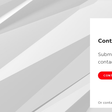
Cont
Submi
conta
CONT
Or cont