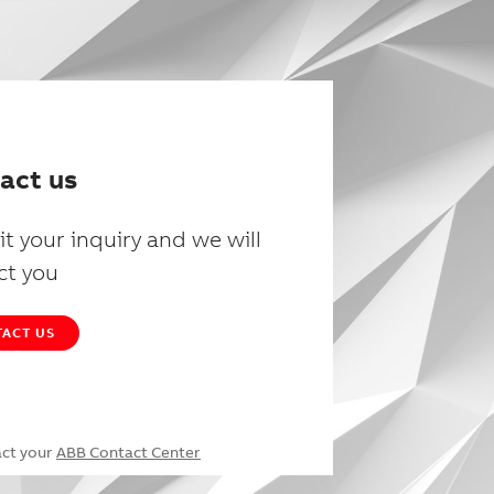
act us
t your inquiry and we will
ct you
ACT US
act your
ABB Contact Center