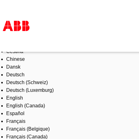
Select Language
Products & Solutions
Čeština
Industries
Chinese
Services
Dansk
About us
Deutsch
Where to buy
Deutsch (Schweiz)
Contact us
Deutsch (Luxemburg)
Careers
English
English (Canada)
Español
Français
Français (Belgique)
Français (Canada)