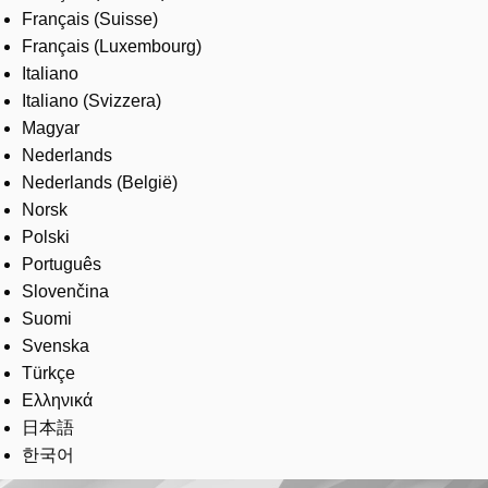
Français (Suisse)
Français (Luxembourg)
Italiano
Italiano (Svizzera)
Magyar
Nederlands
Nederlands (België)
Norsk
Polski
Português
Slovenčina
Suomi
Svenska
Türkçe
Ελληνικά
日本語
한국어