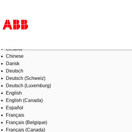
Select Language
Products & Solutions
Čeština
Industries
Chinese
Services
Dansk
About us
Deutsch
Where to buy
Deutsch (Schweiz)
Contact us
Deutsch (Luxemburg)
Careers
English
English (Canada)
Español
Français
Français (Belgique)
Français (Canada)