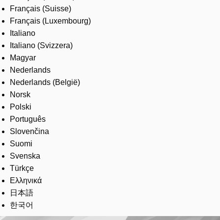
Français (Suisse)
Français (Luxembourg)
Italiano
Italiano (Svizzera)
Magyar
Nederlands
Nederlands (België)
Norsk
Polski
Português
Slovenčina
Suomi
Svenska
Türkçe
Ελληνικά
日本語
한국어