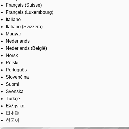
Français (Suisse)
Français (Luxembourg)
Italiano
Italiano (Svizzera)
Magyar
Nederlands
Nederlands (België)
Norsk
Polski
Português
Slovenčina
Suomi
Svenska
Türkçe
Ελληνικά
日本語
한국어