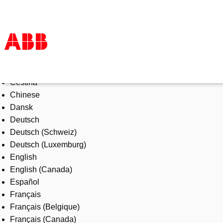
Select Language
Products & Solutions
Čeština
Industries
Chinese
Services
Dansk
About us
Deutsch
Where to buy
Deutsch (Schweiz)
Contact us
Deutsch (Luxemburg)
Careers
English
English (Canada)
Español
Français
Français (Belgique)
Français (Canada)