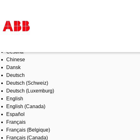
Select Language
Products & Solutions
Čeština
Industries
Chinese
Services
Dansk
About us
Deutsch
Where to buy
Deutsch (Schweiz)
Contact us
Deutsch (Luxemburg)
Careers
English
English (Canada)
Español
Français
Français (Belgique)
Français (Canada)