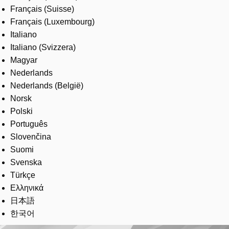
Français (Suisse)
Français (Luxembourg)
Italiano
Italiano (Svizzera)
Magyar
Nederlands
Nederlands (België)
Norsk
Polski
Português
Slovenčina
Suomi
Svenska
Türkçe
Ελληνικά
日本語
한국어