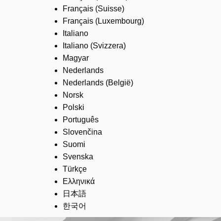
Français (Suisse)
Français (Luxembourg)
Italiano
Italiano (Svizzera)
Magyar
Nederlands
Nederlands (België)
Norsk
Polski
Português
Slovenčina
Suomi
Svenska
Türkçe
Ελληνικά
日本語
한국어