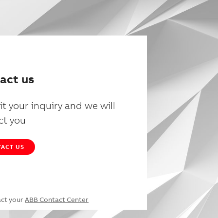
act us
t your inquiry and we will
ct you
ACT US
act your
ABB Contact Center