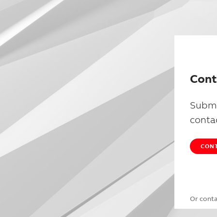
Cont
Submi
conta
CONT
Or cont