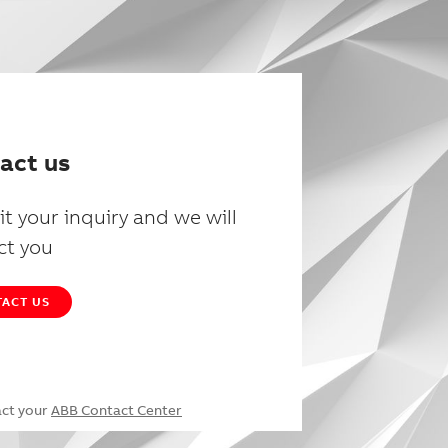
act us
t your inquiry and we will
ct you
ACT US
act your
ABB Contact Center