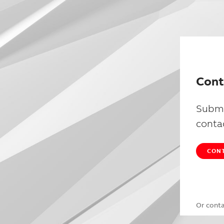
Cont
Submi
conta
CONT
Or cont