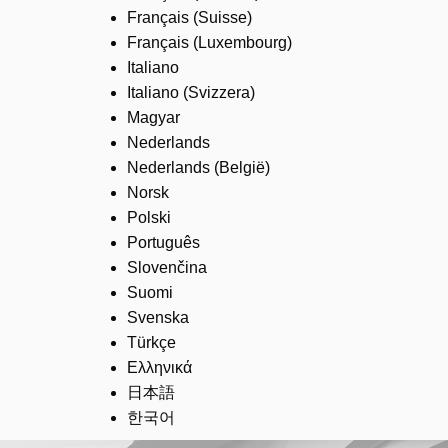
Français (Suisse)
Français (Luxembourg)
Italiano
Italiano (Svizzera)
Magyar
Nederlands
Nederlands (België)
Norsk
Polski
Português
Slovenčina
Suomi
Svenska
Türkçe
Ελληνικά
日本語
한국어