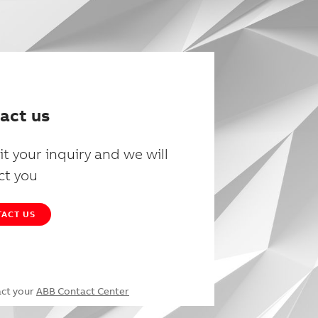
act us
t your inquiry and we will
ct you
ACT US
act your
ABB Contact Center