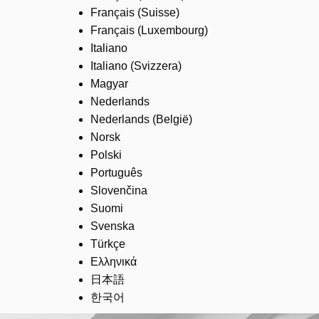
Français (Suisse)
Français (Luxembourg)
Italiano
Italiano (Svizzera)
Magyar
Nederlands
Nederlands (België)
Norsk
Polski
Português
Slovenčina
Suomi
Svenska
Türkçe
Ελληνικά
日本語
한국어