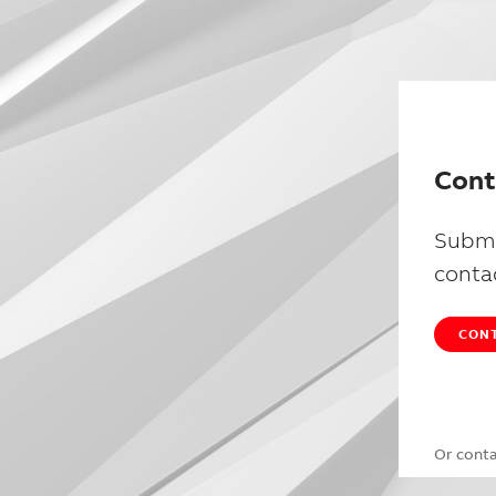
Cont
Submi
conta
CONT
Or cont