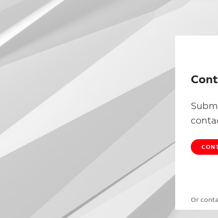
Cont
Submi
conta
CONT
Or cont