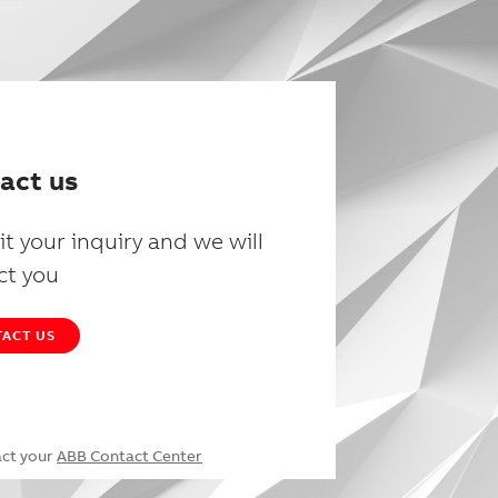
act us
t your inquiry and we will
ct you
ACT US
act your
ABB Contact Center