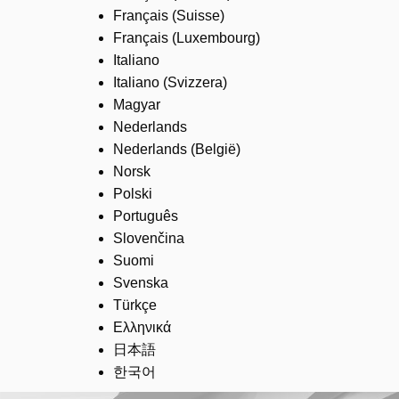
Français (Suisse)
Français (Luxembourg)
Italiano
Italiano (Svizzera)
Magyar
Nederlands
Nederlands (België)
Norsk
Polski
Português
Slovenčina
Suomi
Svenska
Türkçe
Ελληνικά
日本語
한국어