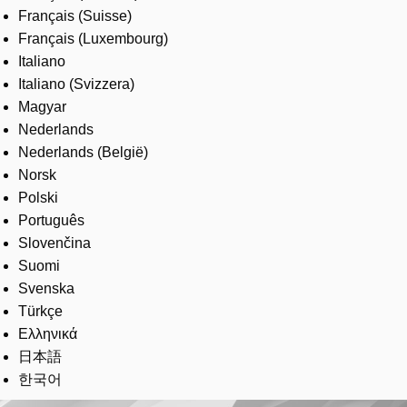
Français (Suisse)
Français (Luxembourg)
Italiano
Italiano (Svizzera)
Magyar
Nederlands
Nederlands (België)
Norsk
Polski
Português
Slovenčina
Suomi
Svenska
Türkçe
Ελληνικά
日本語
한국어