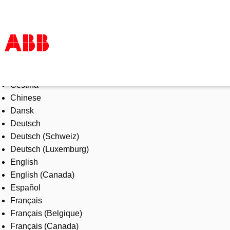
Select Language
Products & Solutions
Čeština
Industries
Chinese
Services
Dansk
About us
Deutsch
Where to buy
Deutsch (Schweiz)
Contact us
Deutsch (Luxemburg)
Careers
English
English (Canada)
Español
Français
Français (Belgique)
Français (Canada)