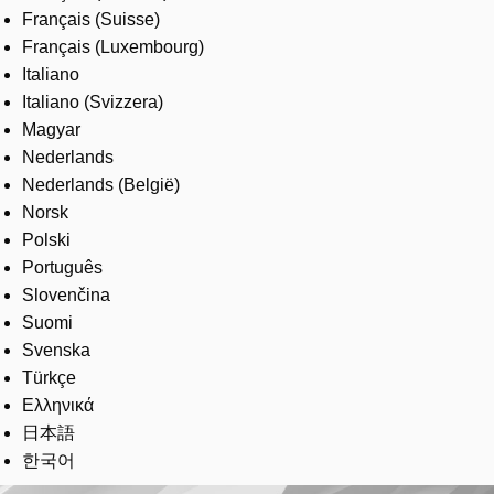
Français (Suisse)
Français (Luxembourg)
Italiano
Italiano (Svizzera)
Magyar
Nederlands
Nederlands (België)
Norsk
Polski
Português
Slovenčina
Suomi
Svenska
Türkçe
Ελληνικά
日本語
한국어