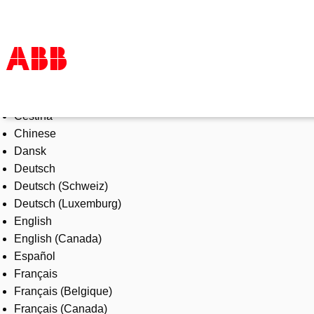
Select Language
Products & Solutions
Čeština
Industries
Chinese
Services
Dansk
About us
Deutsch
Where to buy
Deutsch (Schweiz)
Contact us
Deutsch (Luxemburg)
Careers
English
English (Canada)
Español
Français
Français (Belgique)
Français (Canada)