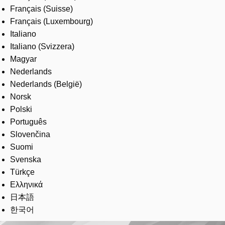
Français (Suisse)
Français (Luxembourg)
Italiano
Italiano (Svizzera)
Magyar
Nederlands
Nederlands (België)
Norsk
Polski
Português
Slovenčina
Suomi
Svenska
Türkçe
Ελληνικά
日本語
한국어