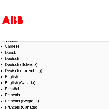
Select Language
Products & Solutions
Čeština
Industries
Chinese
Services
Dansk
About us
Deutsch
Where to buy
Deutsch (Schweiz)
Contact us
Deutsch (Luxemburg)
Careers
English
English (Canada)
Español
Français
Français (Belgique)
Français (Canada)