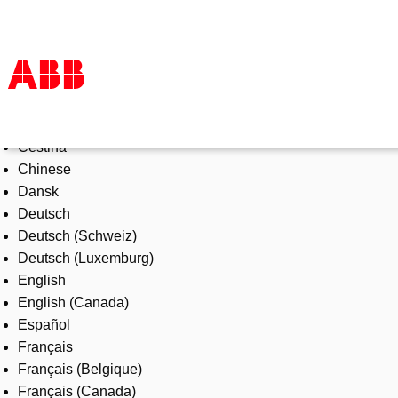
Select Language
Products & Solutions
Čeština
Industries
Chinese
Services
Dansk
About us
Deutsch
Where to buy
Deutsch (Schweiz)
Contact us
Deutsch (Luxemburg)
Careers
English
English (Canada)
Español
Français
Français (Belgique)
Français (Canada)