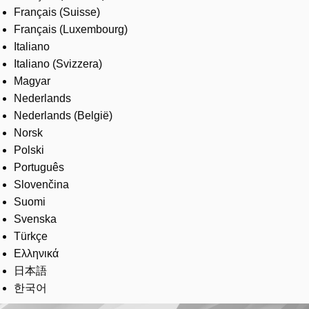
Français (Suisse)
Français (Luxembourg)
Italiano
Italiano (Svizzera)
Magyar
Nederlands
Nederlands (België)
Norsk
Polski
Português
Slovenčina
Suomi
Svenska
Türkçe
Ελληνικά
日本語
한국어