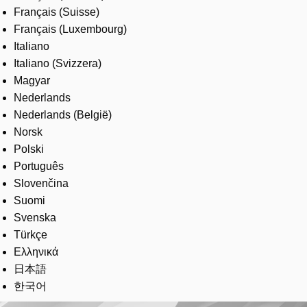
Français (Suisse)
Français (Luxembourg)
Italiano
Italiano (Svizzera)
Magyar
Nederlands
Nederlands (België)
Norsk
Polski
Português
Slovenčina
Suomi
Svenska
Türkçe
Ελληνικά
日本語
한국어