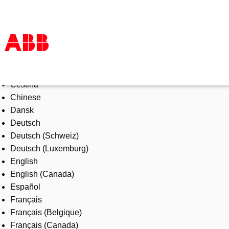
Select Language
Products & Solutions
Čeština
Industries
Chinese
Services
Dansk
About us
Deutsch
Where to buy
Deutsch (Schweiz)
Contact us
Deutsch (Luxemburg)
Careers
English
English (Canada)
Español
Français
Français (Belgique)
Français (Canada)