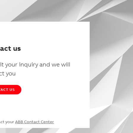
act us
t your inquiry and we will
ct you
ACT US
act your
ABB Contact Center