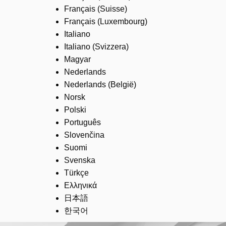
Français (Suisse)
Français (Luxembourg)
Italiano
Italiano (Svizzera)
Magyar
Nederlands
Nederlands (België)
Norsk
Polski
Português
Slovenčina
Suomi
Svenska
Türkçe
Ελληνικά
日本語
한국어