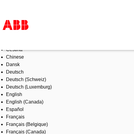
Select Language
Products & Solutions
Čeština
Industries
Chinese
Services
Dansk
About us
Deutsch
Where to buy
Deutsch (Schweiz)
Contact us
Deutsch (Luxemburg)
Careers
English
English (Canada)
Español
Français
Français (Belgique)
Français (Canada)