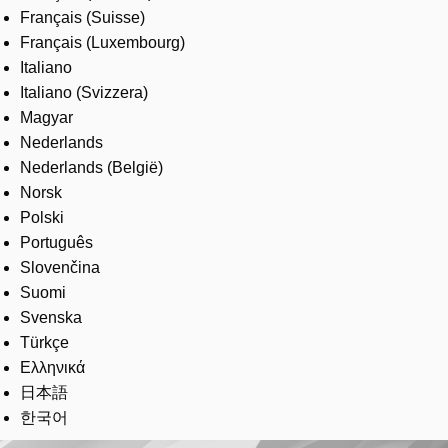
Français (Suisse)
Français (Luxembourg)
Italiano
Italiano (Svizzera)
Magyar
Nederlands
Nederlands (België)
Norsk
Polski
Português
Slovenčina
Suomi
Svenska
Türkçe
Ελληνικά
日本語
한국어