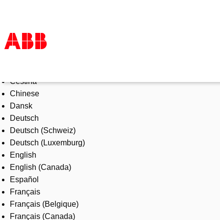
Select Language
Products & Solutions
Čeština
Industries
Chinese
Services
Dansk
About us
Deutsch
Where to buy
Deutsch (Schweiz)
Contact us
Deutsch (Luxemburg)
Careers
English
English (Canada)
Español
Français
Français (Belgique)
Français (Canada)