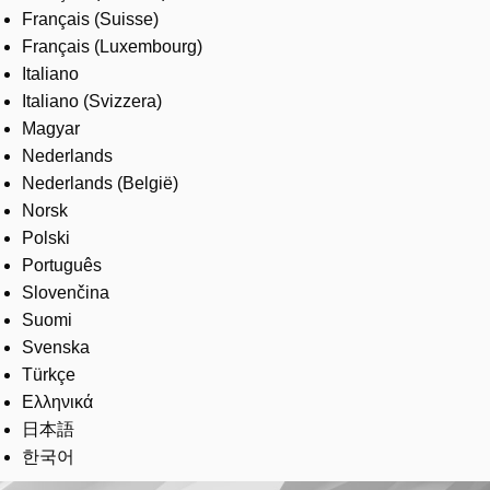
Français (Suisse)
Français (Luxembourg)
Italiano
Italiano (Svizzera)
Magyar
Nederlands
Nederlands (België)
Norsk
Polski
Português
Slovenčina
Suomi
Svenska
Türkçe
Ελληνικά
日本語
한국어